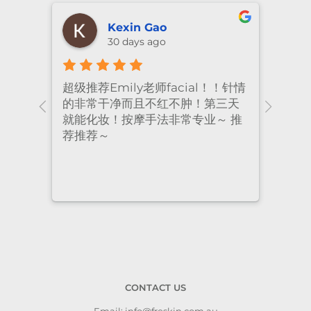
Kexin Gao
30 days ago
超级推荐Emily老师facial！！针情
I’ve
ional
的非常干净而且不红不肿！第三天
many
nt
就能化妆！按摩手法非常专业～ 推
had 
荐推荐～
staf
cari
to a
CONTACT US