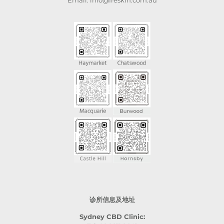
Email: info@freskin.com.au
诊所信息及地址
Sydney CBD Clinic: