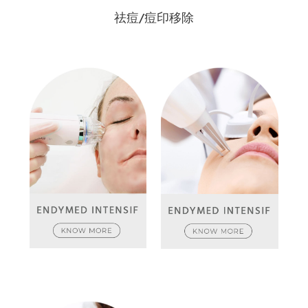
祛痘/痘印移除