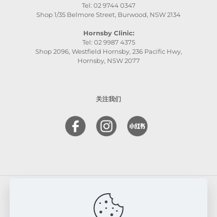
Tel: 02 9744 0347
Shop 1/35 Belmore Street, Burwood, NSW 2134
Hornsby Clinic:
Tel: 02 9987 4375
Shop 2096, Westfield Hornsby, 236 Pacific Hwy,
Hornsby, NSW 2077
关注我们