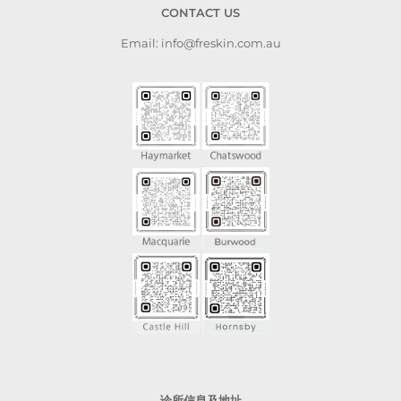
CONTACT US
Email: info@freskin.com.au
诊所信息及地址