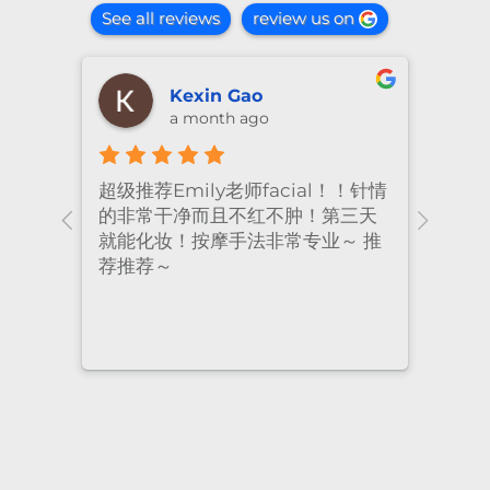
See all reviews
review us on
shiya lu
2 months ago
！针情
I’ve been coming to Freskin for
I of
三天
many years and I have always
they
 推
had excellent treatment. The
frie
staff are super professional and
caring. I highly recommend it
to anyone who needs self-care.