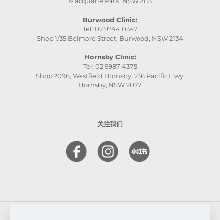
Macquarie Park, NSW 2113
Burwood Clinic:
Tel: 02 9744 0347
Shop 1/35 Belmore Street, Burwood, NSW 2134
Hornsby Clinic:
Tel: 02 9987 4375
Shop 2096, Westfield Hornsby, 236 Pacific Hwy,
Hornsby, NSW 2077
关注我们