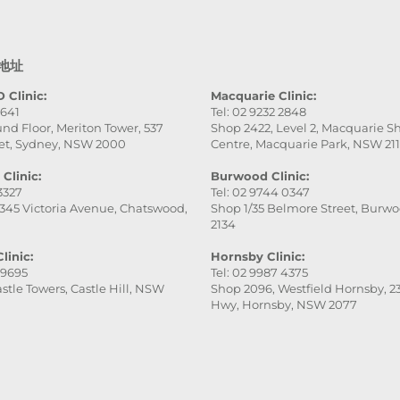
地址
 Clinic:
Macquarie Clinic:
9641
Tel: 02 9232 2848
nd Floor, Meriton Tower, 537
Shop 2422, Level 2, Macquarie 
et, Sydney, NSW 2000
Centre, Macquarie Park, NSW 21
Clinic:
Burwood Clinic:
 3327
Tel: 02 9744 0347
345 Victoria Avenue, Chatswood,
Shop 1/35 Belmore Street, Burw
2134
linic:
Hornsby Clinic:
 9695
Tel: 02 9987 4375
stle Towers, Castle Hill, NSW
Shop 2096, Westfield Hornsby, 23
Hwy, Hornsby, NSW 2077