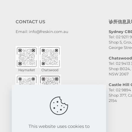
rvice was excellent, and
e final result was even
tter than I expected. I
CONTACT US
诊所信息及
ally appreciate her
tience and skill. Highly
Email: info@freskin.com.au
Sydney CBD
Tel: 02 9211 
commend this place,
Shop 5, Grou
pecially Victoria — she is
George Stre
ntastic!
Chatswood 
Tel: 02 9413
Shop B024, 
NSW 2067
Castle Hill C
Tel: 02 9894
Shop 377, Ca
2154
This website uses cookies to