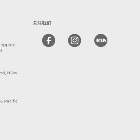
关注我们
Shopping
13
ood, NSW
6 Pacific