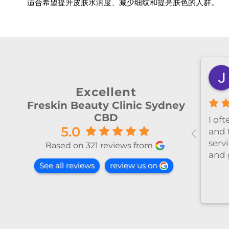
适合希望提升皮肤水润度、减少细纹和提亮肤色的人群。
Sen Chen
Zheyan Lin
2 months ago
3 months ago
Excellent
Freskin Beauty Clinic Sydney
CBD
ctoria was absolutely
今天和Emily做了除毛
5.0
azing! I had such a
心温柔，推荐～
nderful experience at this
Based on 321 reviews from
auty salon. From the
See all reviews
review us on
ment I arrived, Victoria
de me feel welcomed,
mfortable, and well taken
re of. She was very
ofessional, gentle, and
tentive to every detail. The