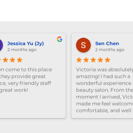
anika ng
3 months ago
～ 她很细
Gre
cli
and
pro
Hi