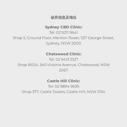
诊所信息及地址
Sydney CBD Clinic:
Tel: 02 9211 9641
Shop 5, Ground Floor, Meriton Tower, 537 George Street,
Sydney, NSW 2000
Chatswood Clinic:
Tel: 02 9413 3327
Shop B024, 345 Victoria Avenue, Chatswood, NSW
2067
Castle Hill Clinic:
Tel: 02 9894 9695
Shop 377, Castle Towers, Castle Hill, NSW 2154