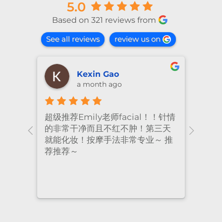
5.0
Based on 321 reviews from
See all reviews
review us on
shiya lu
2 months ago
！针情
I’ve been coming to Freskin for
I of
三天
many years and I have always
they
 推
had excellent treatment. The
frie
staff are super professional and
caring. I highly recommend it
to anyone who needs self-care.