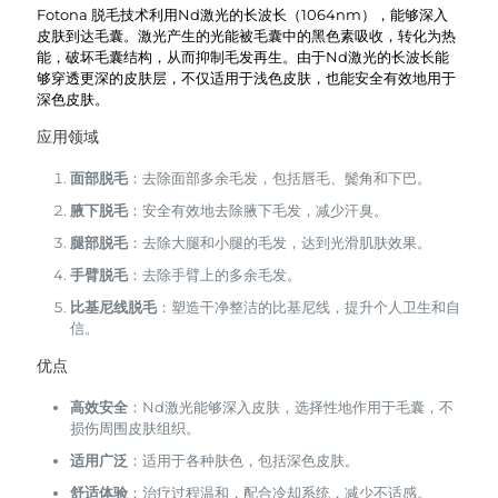
Fotona 脱毛技术利用Nd激光的长波长（1064nm），能够深入
皮肤到达毛囊。激光产生的光能被毛囊中的黑色素吸收，转化为热
能，破坏毛囊结构，从而抑制毛发再生。由于Nd激光的长波长能
够穿透更深的皮肤层，不仅适用于浅色皮肤，也能安全有效地用于
深色皮肤。
应用领域
面部脱毛
：去除面部多余毛发，包括唇毛、鬓角和下巴。
腋下脱毛
：安全有效地去除腋下毛发，减少汗臭。
腿部脱毛
：去除大腿和小腿的毛发，达到光滑肌肤效果。
手臂脱毛
：去除手臂上的多余毛发。
比基尼线脱毛
：塑造干净整洁的比基尼线，提升个人卫生和自
信。
优点
高效安全
：Nd激光能够深入皮肤，选择性地作用于毛囊，不
损伤周围皮肤组织。
适用广泛
：适用于各种肤色，包括深色皮肤。
舒适体验
：治疗过程温和，配合冷却系统，减少不适感。