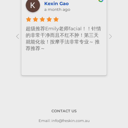
Kexin Gao
a month ago
超级推荐Emily老师facial！！针情
I’ve
ional
的非常干净而且不红不肿！第三天
many
nt
就能化妆！按摩手法非常专业～ 推
had 
荐推荐～
staf
cari
to a
CONTACT US
Email: info@freskin.com.au