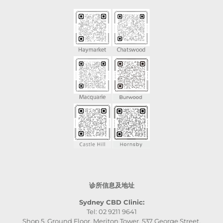
诊所信息及地址
Sydney CBD Clinic:
Tel: 02 9211 9641
Shop 5, Ground Floor, Meriton Tower, 537 George Street,