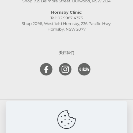
Shop 1/35 Belmore Street, Burwood, NSW 2134
Hornsby Clinic:
Tel: 02 9987 4375
Shop 2096, Westfield Hornsby, 236 Pacific Hwy,
Hornsby, NSW 2077
关注我们
© 2026 FRESKIN Beauty Clinic. All Rights Reserved.
Website & SEO Powered by
Melmel