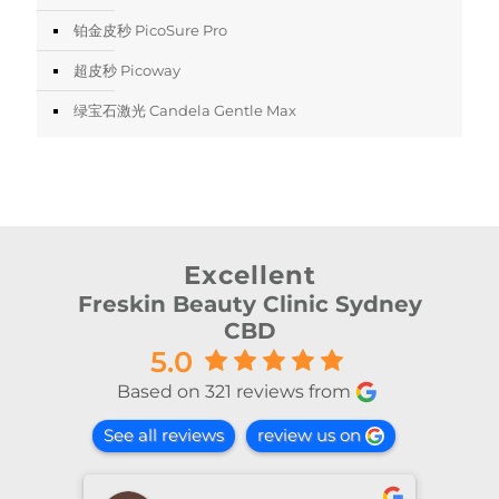
铂金皮秒 PicoSure Pro
超皮秒 Picoway
绿宝石激光 Candela Gentle Max
Excellent
Freskin Beauty Clinic Sydney
CBD
5.0
Based on 321 reviews from
See all reviews
review us on