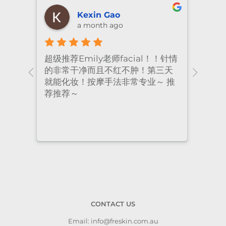
shiya lu
2 months ago
！针情
I’ve been coming to Freskin for
I of
三天
many years and I have always
they
 推
had excellent treatment. The
frie
staff are super professional and
caring. I highly recommend it
to anyone who needs self-care.
CONTACT US
Email: info@freskin.com.au