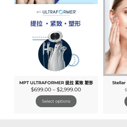
MPT ULTRAFORMER 提拉 紧致 塑形
Stella
$
699.00
–
$
2,999.00
Select options