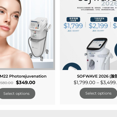
r M22 Photorejuvenation
SOFWAVE 2026 (脸
Original
Current
$
349.00
$
1,799.00
–
$
3,499
$
580.00
price
price
Select options
Select options
was:
is:
$580.00.
$349.00.