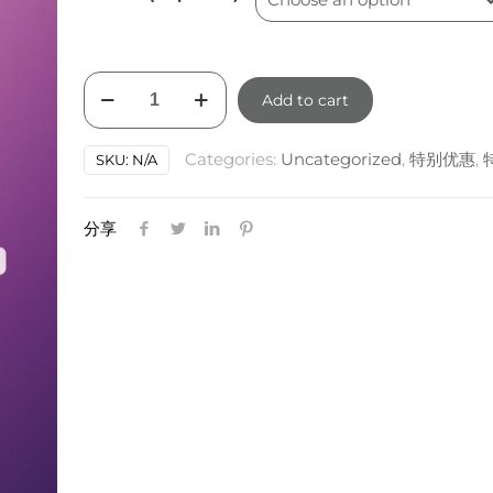
FLX
Add to cart
Thermage
热
Categories:
Uncategorized
,
特别优惠
,
SKU:
N/A
玛
吉
眼
分享
部
抗
衰
quantity