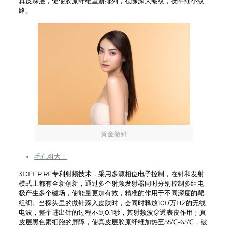
真皮深层，促使胶原纤维重新排列，祛除深大皱纹，抚平细小纹
路。
黄金微针
毛孔粗大：
3DEEP RF专利射频技术，采用多源相位电子控制，在针和发射
模式上都有全新创新，通过多个射频发射器同时分别控制多组电
极产生多个磁场，使能量更加有效，精准的作用于不同深度的靶
组织。当探头里的微针深入皮肤时，会同时释放100万HZ的无线
电波，整个进出针的过程不到0.1秒，其射频波穿透表皮作用于真
皮层黑色素细胞的屏障，使真皮层胶原纤维加热至55℃-65℃，破