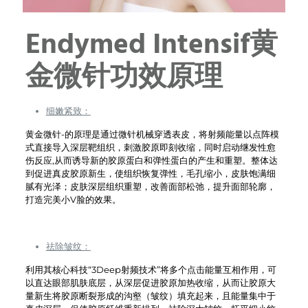
Endymed Intensif
黄
金微针功效原理
细嫩紧致：
黄金微针-的原理是通过微针机械穿透表皮，将射频能量以点阵模
式直接导入深层靶组织，刺激胶原即刻收缩，同时启动继发性愈
伤反应,从而诱导新的胶原蛋白和弹性蛋白的产生和重塑。整体达
到促进真皮胶原新生，使组织恢复弹性，毛孔缩小，皮肤饱满细
腻有光泽；皮肤深层组织重塑，改善面部松弛，提升面部轮廓，
打造完美小V脸的效果。
祛除皱纹：
利用其核心科技“3Deep射频技术”将多个点击能量互相作用，可
以直达眼部肌肤底层，从深层促进胶原加热收缩，从而让胶原大
量新生将胶原断裂形成的沟壑（皱纹）填充起来，且能量集中于