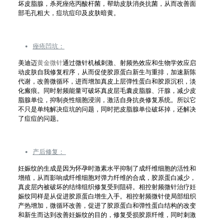
坏皮脂腺，杀死痤疮丙酸杆菌，帮助皮肤消炎抗菌，从而改善面
部毛孔粗大，痘坑痘印及皮肤暗黄。
痤疮凹坑：
美迪迈
黄金微针
通过微针机械刺激、射频热效应和生物学效应启
动皮肤自我修复程序，从而促使胶原蛋白新生与重排，加速新陈
代谢，改善微循环，进而增加真皮上层弹性蛋白和胶原沉积，淡
化瘢痕。同时射频能量可破坏真皮层毛囊皮脂腺、汗腺，减少皮
脂腺单位，抑制炎性细胞浸润，激活自身抗炎修复系统。所以它
不只是单纯解决痘坑的问题，同时把皮脂腺单位破坏掉，还解决
了痘痘的问题。
产后修复：
妊娠纹的生成是因为怀孕时激素水平抑制了成纤维细胞的活性和
增殖，从而影响成纤维细胞对弹力纤维的合成，胶原蛋白减少，
真皮层内被破坏的结缔组织修复受到阻碍。相控射频微针治疗妊
娠纹同样是从促进胶原蛋白增生入手。相控射频微针使局部组织
产热增加，微循环改善，促进了胶原蛋白和弹性蛋白结构的改变
和新生而达到改善妊娠纹的目的，修复受损胶原纤维，同时刺激