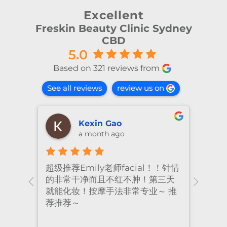
Excellent
Freskin Beauty Clinic Sydney
CBD
5.0
Based on 321 reviews from
See all reviews
review us on
shiya lu
2 months ago
！针情
I’ve been coming to Freskin for
I of
三天
many years and I have always
they
 推
had excellent treatment. The
frie
staff are super professional and
caring. I highly recommend it
to anyone who needs self-care.