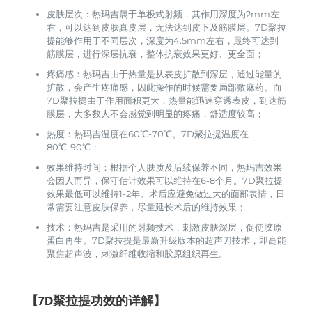
皮肤层次：热玛吉属于单极式射频，其作用深度为2mm左
右，可以达到皮肤真皮层，无法达到皮下及筋膜层。7D聚拉
提能够作用于不同层次，深度为4.5mm左右，最终可达到
筋膜层，进行深层抗衰，整体抗衰效果更好、更全面；
疼痛感：热玛吉由于热量是从表皮扩散到深层，通过能量的
扩散，会产生疼痛感，因此操作的时候需要局部敷麻药。而
7D聚拉提由于作用面积更大，热量能迅速穿透表皮，到达筋
膜层，大多数人不会感觉到明显的疼痛，舒适度较高；
热度：热玛吉温度在60℃-70℃。7D聚拉提温度在
80℃-90℃；
效果维持时间：根据个人肤质及后续保养不同，热玛吉效果
会因人而异，保守估计效果可以维持在6-8个月。7D聚拉提
效果最低可以维持1-2年。术后应避免做过大的面部表情，日
常需要注意皮肤保养，尽量延长术后的维持效果；
技术：热玛吉是采用的射频技术，刺激皮肤深层，促使胶原
蛋白再生。7D聚拉提是最新升级版本的超声刀技术，即高能
聚焦超声波，刺激纤维收缩和胶原组织再生。
【7D聚拉提功效的详解】