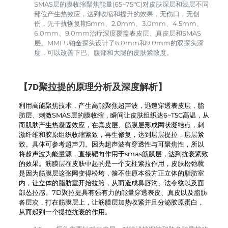
SMAS层的膜收缩聚焦能量(65~75°C)对皮肤深层和浅层不同
部位产生热效应，达到收缩和提升的效果，无伤口，无创
伤，无干扰恢复期5mm、2.0mm、3.0mm、4.5mm、
6.0mm、9.0mm治疗深度覆盖表皮层、真皮层和SMAS
层。MMFU铂金探头设计了6.0mm和9.0mm的双探头深
度，可以改善下巴、腹部和大腿的皮肤紧致度。
【7D聚拉提的原理分析及深度解析】
利用高能聚焦技术，产生高能聚焦超声波，迅速穿透表皮层，脂
肪层、刺激SMAS层的膜收缩，瞬间让皮肤组织达6~T5C高温，从
而肌肤产生热凝固效应，在真皮层、筋膜层形成网状凝结点，刺
激纤维和胶原组织收缩紧致，再生修复，达到层层提拉，层层紧
致。具体可参考超声刀。因为超声波有穿透性与可聚焦性，所以
将超声波为能量源，直接靶向作用于smas筋膜层，达到抗衰紧致
的效果。筋膜层在皮肤中起的是一个支柱紧拉作用，皮肤松弛就
是因为筋膜层这张网变得松垮，箍不住原本很方正立体的脂肪室
内，让立体的脂肪室开始拉胯，从而造成鼻唇沟、法令纹以及面
部怂拉感。7D聚拉提具有强有力的能量穿透表皮、真皮以及脂肪
各层次，打在筋膜层上，让筋膜层加热收紧并且分泌胶原蛋白，
从而起到一个提拉抗衰的作用。