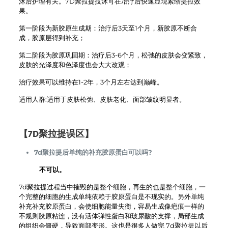
沭后护理有关。7D聚拉提技沭可在冶疗后快速显现紧缩提拉效
果。
第一阶段为新胶原生成期：治疗后3天至1个月，新胶原不断合
成，胶原层得到补充；
第二阶段为胶原巩固期：治疗后3-6个月，松弛的皮肤会变紧致，
皮肤的光泽度和色泽度也会大大改观；
治疗效果可以维持在1-2年，3个月左右达到巅峰。
适用人群:适用于皮肤松弛、皮肤老化、面部皱纹明显者。
【7D聚拉提误区】
7d聚拉提后单纯的补充胶原蛋白可以吗?
不可以。
7d聚拉提过程当中摧毁的是整个细胞，再生的也是整个细胞，一
个完整的细胞的生成单纯依赖于胶原蛋白是不现实的。另外单纯
补充补充胶原蛋白，会使细胞能量失衡，容易生成像疤痕一样的
不规则胶原粘连，没有活体弹性蛋白和玻尿酸的支撑，局部生成
的组织会僵硬，导致面部变形。这也是很多人做完 7d聚拉提以后