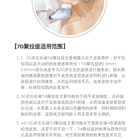
【7D聚拉提适用范围】
1、20岁左右做7d聚拉提主要侧重点在于皮肤养护，对于痘
痘肌以及大油田的改善效果奇佳！7d聚拉提的1.5mm、
3.0mm探头就是专为20岁左右的皮肤进行服务的。探头释
放的微观聚焦能量对于皮肤表皮层真皮层同时进行刺激，让
皮肤进行自我修复，从而起到收缩毛孔，改善皮肤水油平
衡，杜绝痘痘肌的反复发作。
30岁左右做7d聚拉提主要功效在于抚平皮肤细纹，击碎面
部色斑以及对于皮肤基底层进行刺激，从而加速皮肤胶原蛋
白分泌，从而看上去有皮肤白皙嫩滑的效果，同时细纹得到
较好的改善，皮肤状态较同龄人而言是非常出挑的。
40~50岁左右做7d聚拉提主要功效在于面部去皱+收紧面部
松弛皮肤。这里不得不说一下，7d聚拉提的效果会跟热玛吉
以及超声除皱非常类似。对于面部紧致的效果也是术后立