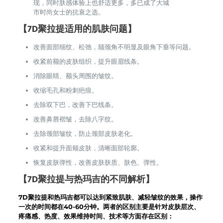
现，同时肤感体验上也舒适更多，多已成了大城
市时尚女士的抗衰之选。
【7D聚拉提适用的肌肤问题】
改善面部细纹、松弛，颏颈角不明显及眼角下垂等问题。
收紧前额的皮肤组织，提升眼眉线条。
消除眼睛、额头周围的皱纹。
收缩毛孔和粉刺疤痕。
去除双下巴，改善下巴线条。
改善鼻唇褶皱，去除八字纹。
去除颈部皱纹，防止颈部皮肤老化。
收紧和提升面颊皮肤，清晰面部轮廓。
恢复皮肤弹性，改善皮肤肤质、肤色、弹性。
【7D聚拉提与热玛吉的不同解析】
7D聚拉提和热玛吉都可以达到紧致肌肤、减轻皱纹的效果，操作
一次的时间都在40-60分钟。两者的区别主要是针对皮肤层次、
疼痛感、热度、效果维持时间、技术等方面存在区别：