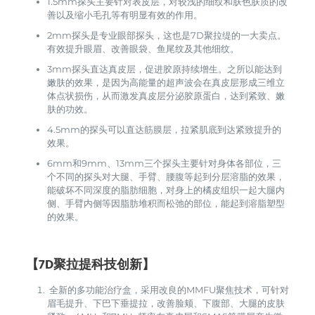
1.5mm探头主要针对表皮层，对较浅的细纹和肤色肤质的改
善以及缩小毛孔等有明显有效的作用。
2mm探头是专业眼部探头，这也是7D聚拉缇的一大卖点。
有效提升眼眉、改善眼袋、鱼尾纹及其他细纹。
3mm探头直达真皮层，促进胶原持续增生。之所以能达到
嫩肤的效果，是因为高能量的超声波会在真皮层形成三维立
体点状损伤，从而激发真皮层分泌胶原蛋白，达到紧致、嫩
肤的功效。
4.5mm的探头可以直达筋膜层，拉紧肌底到达紧致提升的
效果。
6mm和9mm、13mm三个探头主要针对身体各部位，三
个不同的探头对大腿、手臂、腰腹等起到分层溶脂的效果，
能破坏不同深度的脂肪细胞，对身上的橘皮组织一起大腿内
侧、手臂内侧等因脂肪堆积而松弛的部位，能起到溶脂塑型
的效果。
【7D聚拉提科技创新】
全新的多功能治疗盒，采用改良的MMFU聚焦技术，可针对
眉毛提升、下巴下垂提拉，改善脸颊、下腹部、大腿的皮肤