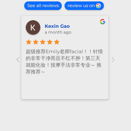
See all reviews
review us on
shiya lu
2 months ago
！针情
I’ve been coming to Freskin for
I of
三天
many years and I have always
they
 推
had excellent treatment. The
frie
staff are super professional and
caring. I highly recommend it
to anyone who needs self-care.