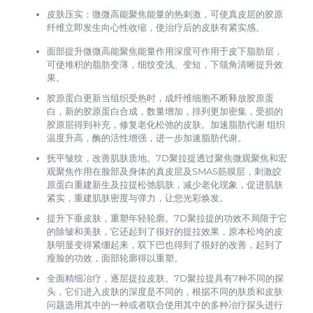
皮肤压实：微微高能聚焦能量的热刺激，可使真皮层的胶原
纤维立即发生向心性收缩，使治疗后的皮肤有紧实感。
面部提升微微高能聚焦能量作用深度可作用于皮下脂肪层，
可使堆积的脂肪变薄，细纹变浅、变短，下颌角清晰提升效
果。
胶原蛋白更新当组织受热时，成纤维细胞不断释放胶原蛋
白，新的胶原蛋白合成，数量增加，排列更加密集，受损的
胶原层得到补充，修复老化松弛的皮肤。加速脂肪代谢 组织
温度升高，酶的活性增强，进一步加速脂肪代谢。
抚平皱纹，改善肌肤质地。7D聚拉提透过聚焦微观聚焦和宏
观聚焦作用在脸部及身体的真皮层及SMAS筋膜层，刺激皎
原蛋白重建新生及拉提松弛肌肤，减少老化现象，促进肌肤
紧实，重建肌肤密度与弹力，让您光彩焕发。
提升下垂皮肤，重塑年轻轮廓。7D聚拉提的功效不局限于它
的除皱和美肤，它还起到了很好的提拉效果，原本松垮的皮
肤明显变得紧绷起来，双下巴也得到了很好的改善，起到了
瘦脸的功效，面部轮廓得以重塑。
全面精细冶疗，逐层提拉皮肤。7D聚拉提具有7种不同的探
头，它们进入皮肤的深度是不同的，根据不同的肤质和皮肤
问题选用其中的一种或者联合使用其中的多种冶疗探头进行