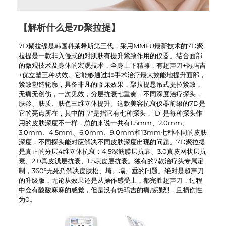
【解析什么是7D聚拉提】
7D聚拉缇是韩国科莱希斯第三代，采用MMFU最新技术的7D聚
拉提是一款非入侵式的对肌肤有提升紧致作用的仪器。结合面部
的微观技术及身体的宏观技术，全身上下精雕，有超声刀+热玛吉
+优立塑三种功效。它能够通过非手术治疗最大效能地提升面部，
紧致塑造轮廓，具备非凡的临床效果，聚拉提悬吊式提拉紧致，
无痛无创伤，一次见效，分层抗衰七重奏，不同深度治疗探头，
肤龄、肤质、肤色三维立体提升。这款美容抗衰仪器前缀的7D是
它的亮点所在，其中的”7″是指它有七种探头，”D”是每种探头作
用的皮肤深度不一样，总的来说一共有1.5mm、2.0mm、
3.0mm、4.5mm、6.0mm、9.0mm和13mm七种不同的皮肤
深度，不同探头能对应解决不同皮肤深度出现的问题。7D聚拉提
是真正的分层4维立体抗衰：4.5深筋膜层抗衰、3.0真皮网状层抗
衰、2.0真皮浅层抗衰、1.5表皮层抗衰。独有的7款治疗头专属定
制，360°无死角解决皮肤松、垮、塌、垂的问题。绝对是超声刀
的升级版，无论从效果还是从操作感受上，都完胜超声刀，过程
中会有酸酸麻麻的感觉，但是没有热玛吉的痛感强烈，且损伤性
为0。